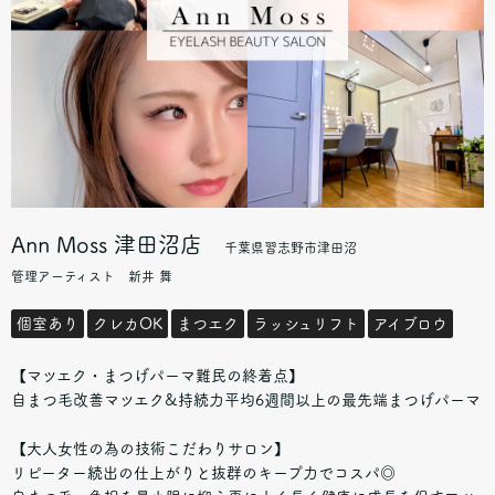
Ann Moss 津田沼店
千葉県
習志野市津田沼
管理アーティスト 新井 舞
個室あり
クレカOK
まつエク
ラッシュリフト
アイブロウ
【マツエク・まつげパーマ難民の終着点】
自まつ毛改善マツエク&持続力平均6週間以上の最先端まつげパーマ
【大人女性の為の技術こだわりサロン】
リピーター続出の仕上がりと抜群のキープ力でコスパ◎