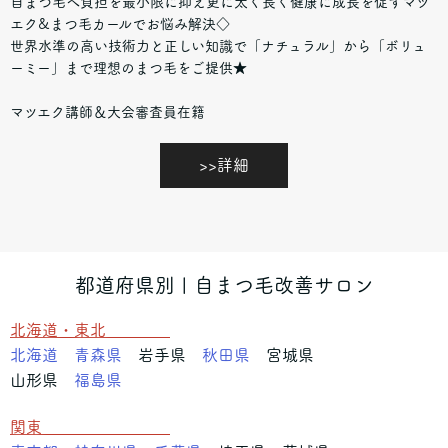
自まつ毛へ負担を最小限に抑え更に太く長く健康に成長を促すマツ
エク&まつ毛カールでお悩み解決◇
世界水準の高い技術力と正しい知識で「ナチュラル」から「ボリュ
ーミー」まで理想のまつ毛をご提供★
マツエク講師＆大会審査員在籍
>>詳細
都道府県別 | 自まつ毛改善サロン
北海道・東北
北海道
青森県
岩手県
秋田県
宮城県
山形県
福島県
関東