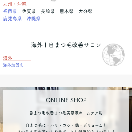
九州・沖縄
福岡県
佐賀県 長崎県 熊本県 大分県
鹿児島県
沖縄県
海外 | 自まつ毛改善サロン
海外
海外加盟店
ONLINE SHOP
自まつ毛改善まつ毛美容液ホームケア用
自まつ毛に・ハリ・コシ・艶・ボリューム！
まつ毛本来の育つ力をサポートし健康的なまつ毛に！