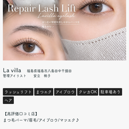
La villa
福島県福島市八島田中干損田
管理アイリスト 安立 桃子
ラッシュリフト
まつエク
アイブロウ
クレカOK
駐車場あり
ヘア
【高評価口コミ店】
まつ毛パーマ/眉毛/アイブロウ/マツエク♪