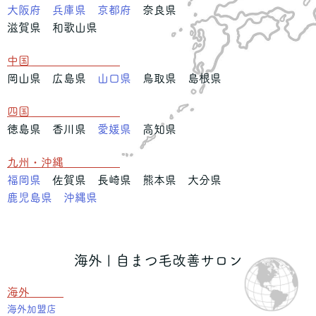
大阪府
兵庫県
京都府
奈良県
滋賀県 和歌山県
中国
岡山県 広島県
山口県
鳥取県 島根県
四国
徳島県 香川県
愛媛県
高知県
九州・沖縄
福岡県
佐賀県 長崎県 熊本県 大分県
鹿児島県
沖縄県
海外 | 自まつ毛改善サロン
海外
海外加盟店