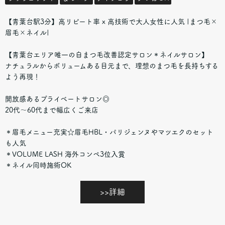
【青葉台駅3分】高リピート率 x 高技術で大人女性に人気 |まつ毛×
眉毛×ネイル|
【青葉台エリア唯一の自まつ毛改善認定サロン＊ネイルサロン】
ナチュラルからボリュームある目元まで、理想のまつ毛を長持ちする
よう再現！
開放感あるプライベートサロン◎
20代～60代まで幅広くご来店
＊眉毛メニュー充実☆眉毛HBL・パリジェンヌやマツエクのセット
も人気
＊VOLUME LASH 海外コンペ3位入賞
＊ネイル同時施術OK
>>詳細