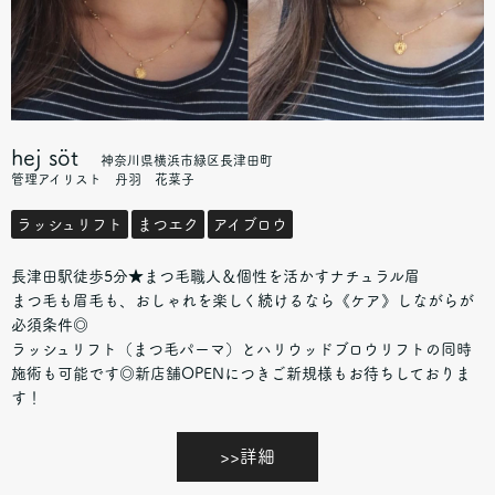
hej söt
神奈川県横浜市緑区長津田町
管理アイリスト 丹羽 花菜子
ラッシュリフト
まつエク
アイブロウ
長津田駅徒歩5分★まつ毛職人＆個性を活かすナチュラル眉
まつ毛も眉毛も、おしゃれを楽しく続けるなら《ケア》しながらが
必須条件◎
ラッシュリフト（まつ毛パーマ）とハリウッドブロウリフトの同時
施術も可能です◎新店舗OPENにつきご新規様もお待ちしておりま
す！
>>詳細