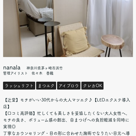
nanala
神奈川県茅ヶ崎市浜竹
管理アイリスト 佐々木 香織
ラッシュリフト
まつエク
アイブロウ
クレカOK
【辻堂】モチがいい30代からの大人マツエク♪【LEDエクステ導入
店】
【口コミ高評価】忙しくても美しさを妥協したくない大人女性へ。
モチの良さ、ボリューム感の創出、自まつげへの負担軽減を同時に
実現◎
丁寧なカウンセリング・目の形に合わせた施術でなりたい目元へ導