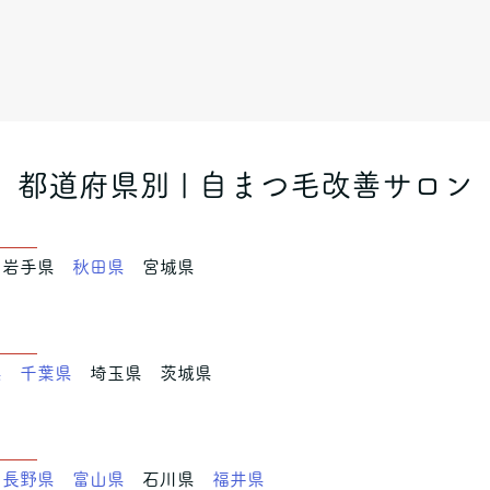
都道府県別 | 自まつ毛改善サロン
東北
岩手県
秋田県
宮城県
東
県
千葉県
埼玉県 茨城県
信越
長野県
富山県
石川県
福井県