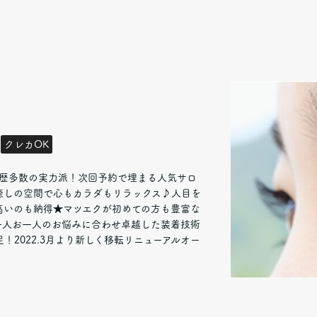
クレカOK
賞歴多数の実力派！次回予約で埋まる人気サロ
癒しの空間で心もカラダもリラックス♪人目を
高いのも納得★マツエクが初めての方も豊富な
一人お一人のお悩みに合わせ卓越した装着技術
2022.3月より新しく移転リニューアルオー