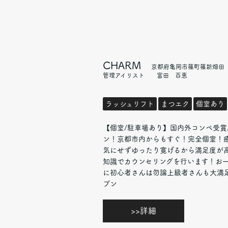
CHARM
京都府亀岡市篠町篠新畑田
管理アイリスト 富田 百恵
ラッシュリフト
まつエク
個室あり
【個室/駐車場あり】国内外コンペ受
ン！京都市内からもすぐ！完全個室！
気にせずゆったり寛げるから満足度が
知識でカウンセリングを行います！お
に初心者さんは勿論上級者さんも大満足！
プン
>>詳細