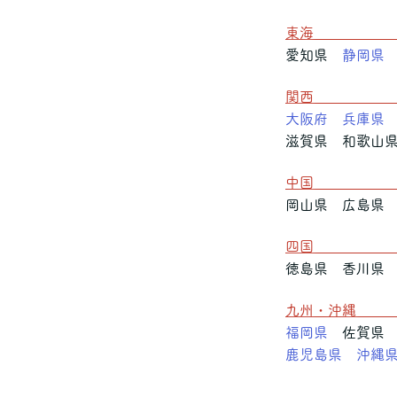
東
愛知県
静岡県
関
大阪府
兵庫県
滋賀県 和歌山
中
岡山県 広島
四
徳島県 香川
九州・
福岡県
佐賀県 
鹿児島県
沖縄