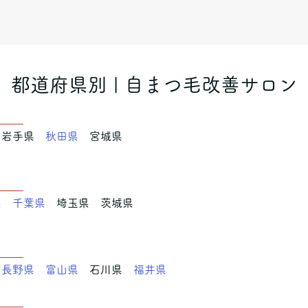
都道府県別 | 自まつ毛改善サロン
東北
岩手県
秋田県
宮城県
東
県
千葉県
埼玉県 茨城県
信越
長野県
富山県
石川県
福井県
海