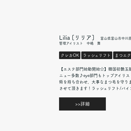
Lilia [リリア]
富山県富山市中川
管理アイリスト 中嶋 舞
クレカOK
ラッシュリフト
まつエク
【エステ部門始動開始☆】韓国初艶玉
ニュー多数♪eye部門もトップアイリ
術を持ち合わせ、大事なまつ毛を守り
させて頂きます！ラッシュリフト/バイ
>>詳細