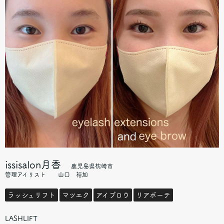
issisalon月香
鹿児島県枕崎市
管理アイリスト 山口 裕加
ラッシュリフト
マツエク
アイブロウ
リアボーテ
LASHLIFT