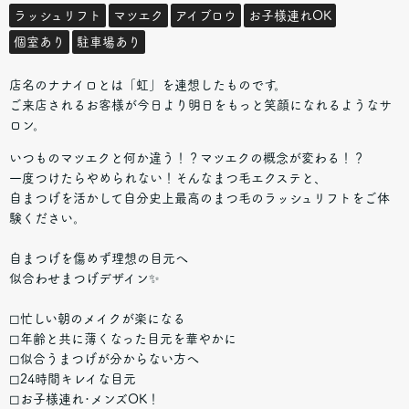
ラッシュリフト
マツエク
アイブロウ
お子様連れOK
個室あり
駐車場あり
店名のナナイロとは「虹」を連想したものです。
ご来店されるお客様が今日より明日をもっと笑顔になれるようなサ
ロン。
いつものマツエクと何か違う！？マツエクの概念が変わる！？
一度つけたらやめられない！そんなまつ毛エクステと、
自まつげを活かして自分史上最高のまつ毛のラッシュリフトをご体
験ください。
自まつげを傷めず理想の目元へ
似合わせまつげデザイン✨
◻︎忙しい朝のメイクが楽になる
◻︎年齢と共に薄くなった目元を華やかに
◻︎似合うまつげが分からない方へ
◻︎24時間キレイな目元
◻︎お子様連れ･メンズOK！