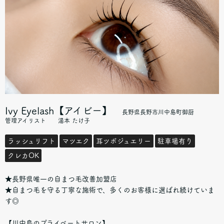
Ivy Eyelash【アイビー】
長野県長野市川中島町御厨
管理アイリスト 湯本 たけ子
ラッシュリフト
マツエク
耳ツボジュエリー
駐車場有り
クレカOK
★長野県唯一の自まつ毛改善加盟店
★自まつ毛を守る丁寧な施術で、多くのお客様に選ばれ続けていま
す◎
【川中島のプライベートサロン】